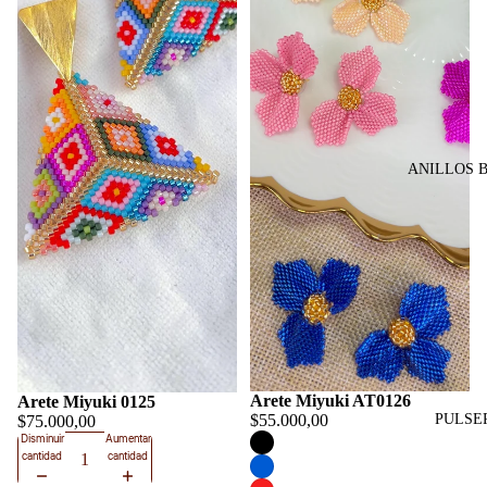
ANILLOS 
Arete Miyuki AT0126
Arete Miyuki 0125
PULSE
$55.000,00
$75.000,00
Disminuir
Aumentar
cantidad
cantidad