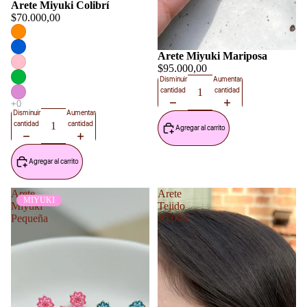
Arete Miyuki Colibrí
$70.000,00
Arete Miyuki Mariposa
$95.000,00
Disminuir
Aumentar
cantidad
cantidad
Disminuir
Aumentar
cantidad
cantidad
Agregar al carrito
Agregar al carrito
Arete
Arete
MIYUKI
Miyuki
Tejido
Pequeña
AT096