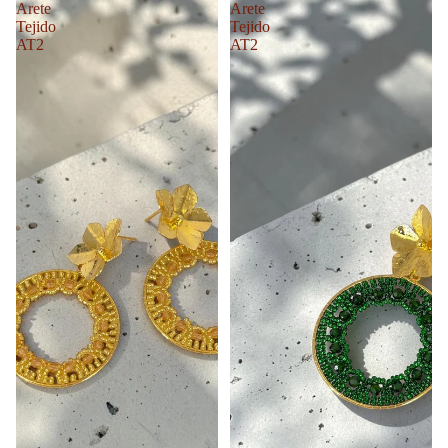
Arete
Arete
Tejido
Tejido
AT2
AT2