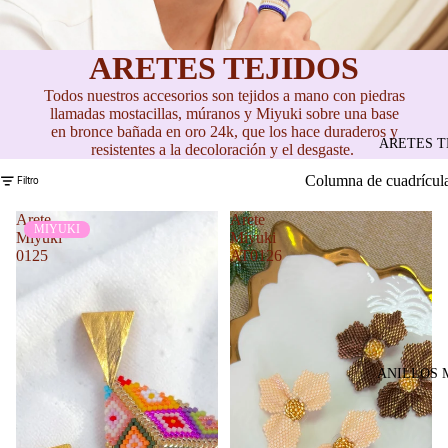
ARETES TEJIDOS
Todos nuestros accesorios son tejidos a mano con piedras
llamadas mostacillas, múranos y Miyuki sobre una base
en bronce bañada en oro 24k, que los hace duraderos y
ARETES T
resistentes a la decoloración y el desgaste.
Columna de cuadrícul
Filtro
Arete
Arete
MIYUKI
Miyuki
Miyuki
0125
AT0126
ANILLOS 