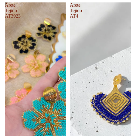
Arete
Arete
Tejido
Tejido
AT3923
AT4