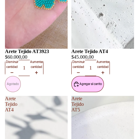
Agotado
Arete Tejido AT3923
Arete Tejido AT4
$60.000,00
$45.000,00
Disminuir
Aumentar
Disminuir
Aumentar
cantidad
cantidad
cantidad
cantidad
Agotado
Agregar al carrito
Arete
Arete
Tejido
Tejido
AT4
AT5