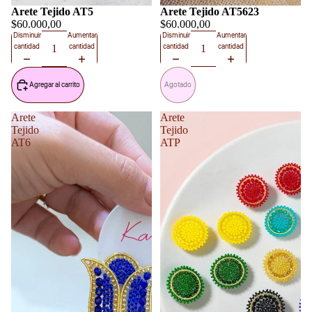
Arete Tejido AT5
Agotado
Arete Tejido AT5623
$60.000,00
$60.000,00
Disminuir
Aumentar
Disminuir
Aumentar
cantidad
cantidad
cantidad
cantidad
Agregar al carrito
Agotado
Arete
Arete
Tejido
Tejido
AT6
ATP