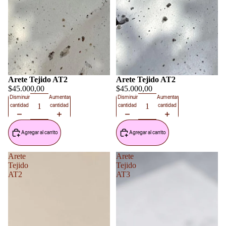
Arete Tejido AT2
Arete Tejido AT2
$45.000,00
$45.000,00
Disminuir
Aumentar
Disminuir
Aumentar
cantidad
cantidad
cantidad
cantidad
Agregar al carrito
Agregar al carrito
Arete
Arete
Tejido
Tejido
AT2
AT3