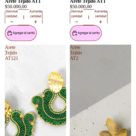
Arete Tejido AT1
Arete Tejido AT1
$50.000,00
$50.000,00
Disminuir
Aumentar
Disminuir
Aumentar
cantidad
cantidad
cantidad
cantidad
Agregar al carrito
Agregar al carrito
Arete
Arete
Tejido
Tejido
AT121
AT2